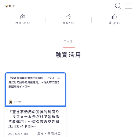
MENU
移住したい
売りたい
貸したい
TAG
にじや不動産とは
融資活用
にじやのサービス
移住したい
家を売りたい
空き家を貸したい
不動産投資をしたい
「空き家活用の驚異的利回り
お店を開きたい
｜リフォーム費だけで始める
資産運用」〜佐久市の空き家
地域交流拠点「さくのす」
活用ガイド③〜
イベント・セミナー
2025.07.08
収支・費用計算