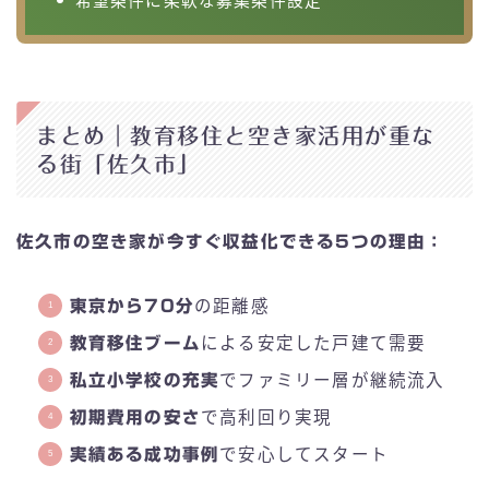
希望条件に柔軟な募集条件設定
まとめ｜教育移住と空き家活用が重な
る街「佐久市」
佐久市の空き家が今すぐ収益化できる5つの理由：
東京から70分
の距離感
教育移住ブーム
による安定した戸建て需要
私立小学校の充実
でファミリー層が継続流入
初期費用の安さ
で高利回り実現
実績ある成功事例
で安心してスタート